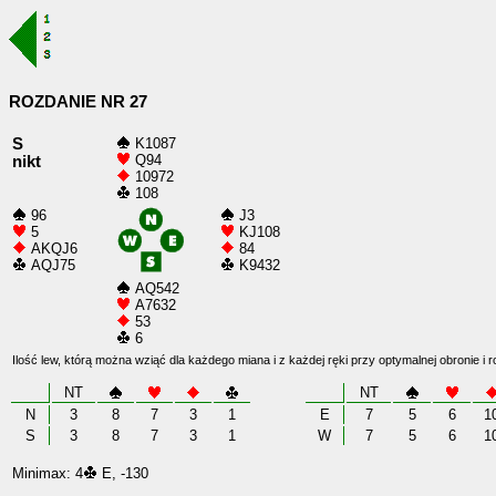
ROZDANIE NR 27
S
K1087
Q94
nikt
10972
108
96
J3
5
KJ108
AKQJ6
84
AQJ75
K9432
AQ542
A7632
53
6
Ilość lew, którą można wziąć dla każdego miana i z każdej ręki przy optymalnej obronie i 
NT
NT
N
3
8
7
3
1
E
7
5
6
1
S
3
8
7
3
1
W
7
5
6
1
Minimax: 4
E, -130