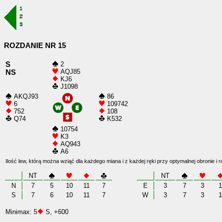
ROZDANIE NR 15
S
2
AQJ85
NS
KJ6
J1098
AKQJ93
86
6
109742
752
108
Q74
K532
10754
K3
AQ943
A6
Ilość lew, którą można wziąć dla każdego miana i z każdej ręki przy optymalnej obronie i 
NT
NT
N
7
5
10
11
7
E
3
7
3
1
S
7
6
10
11
7
W
3
7
3
1
Minimax: 5
S, +600