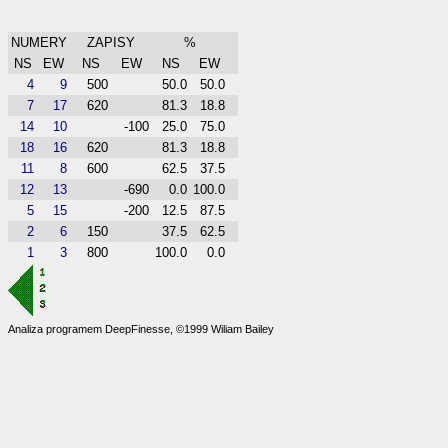
NUMERY
ZAPISY
%
NS
EW
NS
EW
NS
EW
4
9
500
50.0
50.0
7
17
620
81.3
18.8
14
10
-100
25.0
75.0
18
16
620
81.3
18.8
11
8
600
62.5
37.5
12
13
-690
0.0
100.0
5
15
-200
12.5
87.5
2
6
150
37.5
62.5
1
3
800
100.0
0.0
Analiza programem DeepFinesse, ©1999 Wiliam Bailey