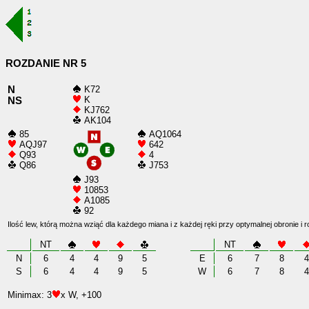
ROZDANIE NR 5
N
K72
K
NS
KJ762
AK104
85
AQ1064
AQJ97
642
Q93
4
Q86
J753
J93
10853
A1085
92
Ilość lew, którą można wziąć dla każdego miana i z każdej ręki przy optymalnej obronie i 
NT
NT
N
6
4
4
9
5
E
6
7
8
4
S
6
4
4
9
5
W
6
7
8
4
Minimax: 3
x W, +100