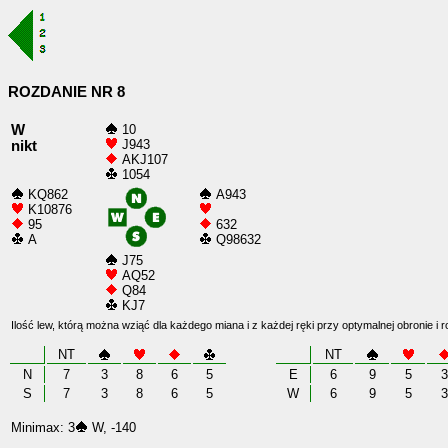
ROZDANIE NR 8
W
10
J943
nikt
AKJ107
1054
KQ862
A943
K10876
95
632
A
Q98632
J75
AQ52
Q84
KJ7
Ilość lew, którą można wziąć dla każdego miana i z każdej ręki przy optymalnej obronie i 
NT
NT
N
7
3
8
6
5
E
6
9
5
3
S
7
3
8
6
5
W
6
9
5
3
Minimax: 3
W, -140