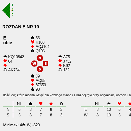
ROZDANIE NR 10
E
63
K108
obie
AQJ104
Q106
KQ10842
A75
64
J732
K92
AK754
J32
J9
AQ95
87653
98
Ilość lew, którą można wziąć dla każdego miana i z każdej ręki przy optymalnej obronie i 
NT
NT
N
5
3
7
8
3
E
8
10
5
4
S
5
3
7
8
3
W
8
10
5
4
Minimax: 4
W, -620