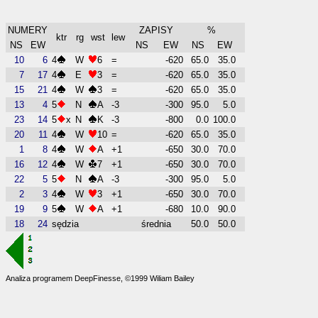
NUMERY
ZAPISY
%
ktr
rg
wst
lew
NS
EW
NS
EW
NS
EW
10
6
4
W
6
=
-620
65.0
35.0
7
17
4
E
3
=
-620
65.0
35.0
15
21
4
W
3
=
-620
65.0
35.0
13
4
5
N
A
-3
-300
95.0
5.0
23
14
5
x
N
K
-3
-800
0.0
100.0
20
11
4
W
10
=
-620
65.0
35.0
1
8
4
W
A
+1
-650
30.0
70.0
16
12
4
W
7
+1
-650
30.0
70.0
22
5
5
N
A
-3
-300
95.0
5.0
2
3
4
W
3
+1
-650
30.0
70.0
19
9
5
W
A
+1
-680
10.0
90.0
18
24
sędzia
średnia
50.0
50.0
Analiza programem DeepFinesse, ©1999 Wiliam Bailey