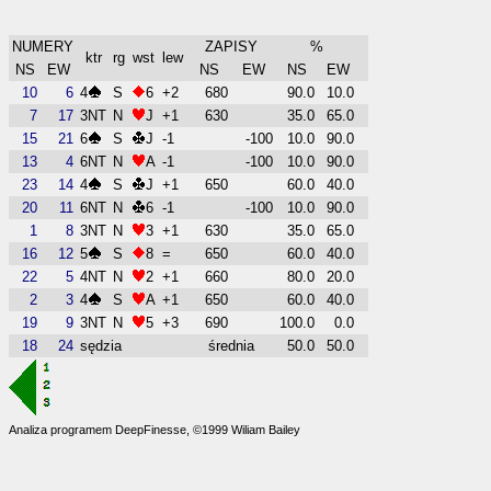
NUMERY
ZAPISY
%
ktr
rg
wst
lew
NS
EW
NS
EW
NS
EW
10
6
4
S
6
+2
680
90.0
10.0
7
17
3NT
N
J
+1
630
35.0
65.0
15
21
6
S
J
-1
-100
10.0
90.0
13
4
6NT
N
A
-1
-100
10.0
90.0
23
14
4
S
J
+1
650
60.0
40.0
20
11
6NT
N
6
-1
-100
10.0
90.0
1
8
3NT
N
3
+1
630
35.0
65.0
16
12
5
S
8
=
650
60.0
40.0
22
5
4NT
N
2
+1
660
80.0
20.0
2
3
4
S
A
+1
650
60.0
40.0
19
9
3NT
N
5
+3
690
100.0
0.0
18
24
sędzia
średnia
50.0
50.0
Analiza programem DeepFinesse, ©1999 Wiliam Bailey