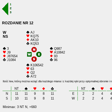
ROZDANIE NR 12
W
AJ
KQ75
NS
AK10
KQ53
3
Q987
J9
A10842
J87654
93
J1084
96
K106542
63
Q2
A72
Ilość lew, którą można wziąć dla każdego miana i z każdej ręki przy optymalnej obronie i 
NT
NT
N
11
11
9
8
11
E
2
2
4
4
S
10
11
9
8
11
W
2
2
4
4
Minimax: 3 NT N, +660