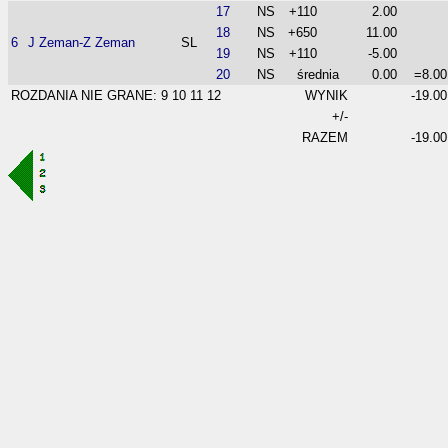
17
NS
+110
2.00
18
NS
+650
11.00
6
J Zeman-Z Zeman
SL
19
NS
+110
-5.00
20
NS
średnia
0.00
=8.00
ROZDANIA NIE GRANE: 9 10 11 12
WYNIK
-19.00
+/-
RAZEM
-19.00