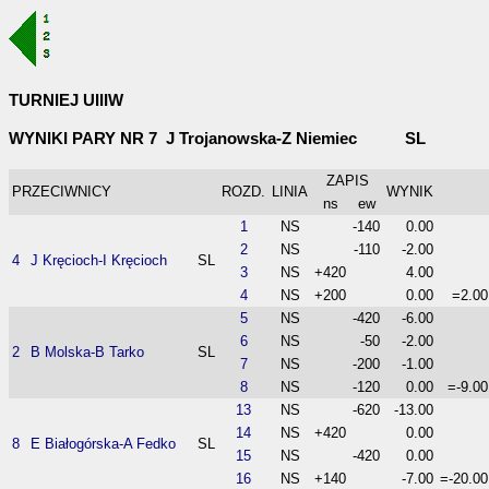
TURNIEJ UIIIW
WYNIKI PARY NR 7 J Trojanowska-Z Niemiec SL
ZAPIS
PRZECIWNICY
ROZD.
LINIA
WYNIK
ns
ew
1
NS
-140
0.00
2
NS
-110
-2.00
4
J Kręcioch-I Kręcioch
SL
3
NS
+420
4.00
4
NS
+200
0.00
=2.00
5
NS
-420
-6.00
6
NS
-50
-2.00
2
B Molska-B Tarko
SL
7
NS
-200
-1.00
8
NS
-120
0.00
=-9.00
13
NS
-620
-13.00
14
NS
+420
0.00
8
E Białogórska-A Fedko
SL
15
NS
-420
0.00
16
NS
+140
-7.00
=-20.00