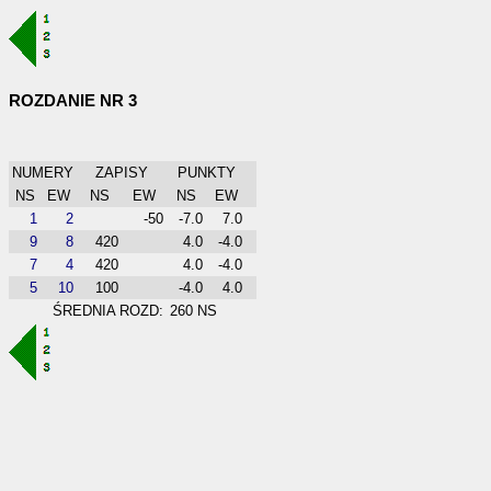
ROZDANIE NR 3
NUMERY
ZAPISY
PUNKTY
NS
EW
NS
EW
NS
EW
1
2
-50
-7.0
7.0
9
8
420
4.0
-4.0
7
4
420
4.0
-4.0
5
10
100
-4.0
4.0
ŚREDNIA ROZD:
260 NS