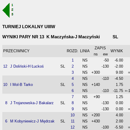
TURNIEJ LOKALNY UIIIW
WYNIKI PARY NR 13 K Maczyńska-J Maczyński SL
ZAPIS
PRZECIWNICY
ROZD.
LINIA
WYNIK
ns
ew
1
NS
-50
-6.00
12
J Doliński-H Łuckoś
SL
2
NS
-130
-2.00
3
NS
+300
9.00
=
4
NS
-110
-4.50
10
I Mol-B Tarko
SL
5
NS
+140
1.75
6
NS
-110
-11.75
=-
7
NS
+90
1.25
8
J Trojanowska-J Bakalarz
SL
8
NS
-130
0.00
9
NS
-130
0.00
=
10
NS
+200
4.00
6
M Kobyniewicz-J Mędrzak
SL
11
NS
+430
2.00
12
NS
-100
-5.50
=