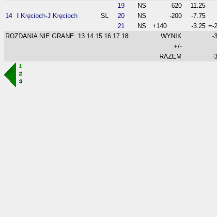
19
NS
-620
-11.25
14
I Kręcioch-J Kręcioch
SL
20
NS
-200
-7.75
21
NS
+140
-3.25
=-
ROZDANIA NIE GRANE: 13 14 15 16 17 18
WYNIK
-
+/-
RAZEM
-