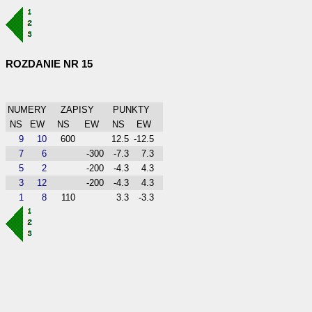
ROZDANIE NR 15
NUMERY
ZAPISY
PUNKTY
NS
EW
NS
EW
NS
EW
9
10
600
12.5
-12.5
7
6
-300
-7.3
7.3
5
2
-200
-4.3
4.3
3
12
-200
-4.3
4.3
1
8
110
3.3
-3.3