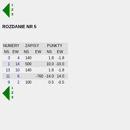
ROZDANIE NR 5
NUMERY
ZAPISY
PUNKTY
NS
EW
NS
EW
NS
EW
3
4
140
1.8
-1.8
1
14
500
10.0
-10.0
13
10
140
1.8
-1.8
11
6
-760
-14.0
14.0
9
2
100
0.5
-0.5