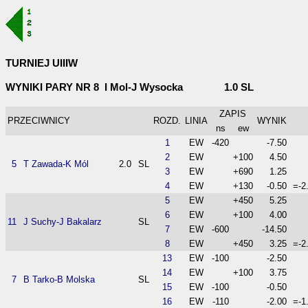
TURNIEJ UIIIW
WYNIKI PARY NR 8 I Mol-J Wysocka 1.0 SL
ZAPIS
PRZECIWNICY
ROZD.
LINIA
WYNIK
ns
ew
1
EW
-420
-7.50
2
EW
+100
4.50
5
T Zawada-K Mól
2.0
SL
3
EW
+690
1.25
4
EW
+130
-0.50
=-2
5
EW
+450
5.25
6
EW
+100
4.00
11
J Suchy-J Bakalarz
SL
7
EW
-600
-14.50
8
EW
+450
3.25
=-2
13
EW
-100
-2.50
14
EW
+100
3.75
7
B Tarko-B Molska
SL
15
EW
-100
-0.50
16
EW
-110
-2.00
=-1