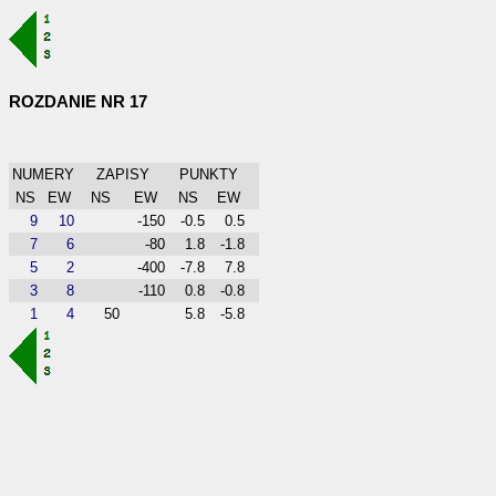
ROZDANIE NR 17
NUMERY
ZAPISY
PUNKTY
NS
EW
NS
EW
NS
EW
9
10
-150
-0.5
0.5
7
6
-80
1.8
-1.8
5
2
-400
-7.8
7.8
3
8
-110
0.8
-0.8
1
4
50
5.8
-5.8