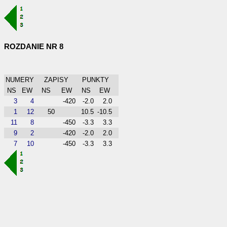
ROZDANIE NR 8
NUMERY
ZAPISY
PUNKTY
NS
EW
NS
EW
NS
EW
3
4
-420
-2.0
2.0
1
12
50
10.5
-10.5
11
8
-450
-3.3
3.3
9
2
-420
-2.0
2.0
7
10
-450
-3.3
3.3