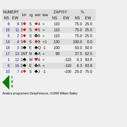
NUMERY
ZAPISY
%
ktr
rg
wst
lew
NS
EW
NS
EW
NS
EW
8
9
3
S
4
=
110
75.0
25.0
15
11
3
S
5
=
110
75.0
25.0
5
2
3
S
8
=
110
75.0
25.0
14
4
3
S
8
+1
130
100.0
0.0
18
3
3
E
Q
-1
100
50.0
50.0
17
13
1NT
N
A
=
90
37.5
62.5
1
12
2
W
4
=
-110
6.3
93.8
6
16
2
E
A
=
-110
6.3
93.8
10
7
4
S
J
-1
-100
25.0
75.0
Analiza programem DeepFinesse, ©1999 Wiliam Bailey