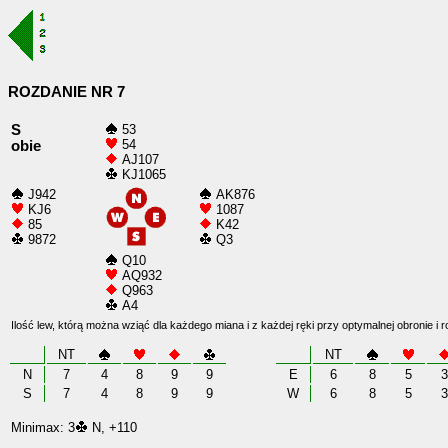
ROZDANIE NR 7
S
53
54
obie
AJ107
KJ1065
J942
AK876
KJ6
1087
85
K42
9872
Q3
Q10
AQ932
Q963
A4
Ilość lew, którą można wziąć dla każdego miana i z każdej ręki przy optymalnej obronie i 
NT
NT
N
7
4
8
9
9
E
6
8
5
3
S
7
4
8
9
9
W
6
8
5
3
Minimax: 3
N, +110