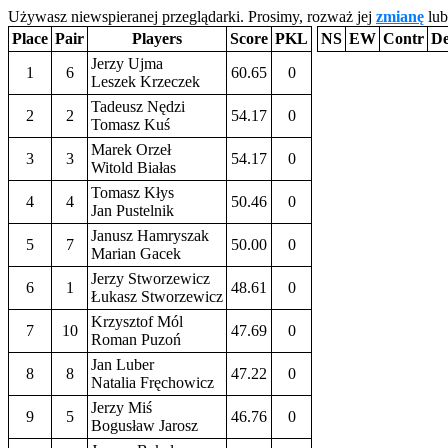
Używasz niewspieranej przeglądarki. Prosimy, rozważ jej
zmianę
lub
Place
Pair
Players
Score
PKL
NS
EW
Contr
D
Jerzy Ujma
1
6
60.65
0
Leszek Krzeczek
Tadeusz Nędzi
2
2
54.17
0
Tomasz Kuś
Marek Orzeł
3
3
54.17
0
Witold Białas
Tomasz Kłys
4
4
50.46
0
Jan Pustelnik
Janusz Hamryszak
5
7
50.00
0
Marian Gacek
Jerzy Stworzewicz
6
1
48.61
0
Łukasz Stworzewicz
Krzysztof Mól
7
10
47.69
0
Roman Puzoń
Jan Luber
8
8
47.22
0
Natalia Fręchowicz
Jerzy Miś
9
5
46.76
0
Bogusław Jarosz