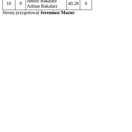
Janusz Bakalarz
10
9
40.28
0
Adrian Bakalarz
Stronę przygotował
Jeremiasz Mazur
.