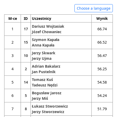
Choose a language
M-ce
ID
Uczestnicy
Wynik
Dariusz Wojtasiak
1
17
66.74
Józef Chowaniec
Szymon Kapała
2
15
66.52
Anna Kapała
Jerzy Skwark
3
10
56.47
Jerzy Ujma
Adrian Bakalarz
4
2
56.25
Jan Pustelnik
Tomasz Kuś
5
14
54.58
Tadeusz Nędzi
Bogusław Jarosz
6
5
54.24
Jerzy Miś
Łukasz Stworzewicz
7
8
51.79
Jerzy Stworzewicz