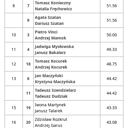
Tomasz Konieczny
8
7
51.56
Natalia Fręchowicz
Agata Szatan
9
51.56
Dariusz Szatan
Pietro Vinci
10
3
50.00
Andrzej Mamok
Jadwiga Mysłowska
11
4
49.33
Janusz Bakalarz
Tomasz Kocurek
12
18
48.75
Andrzej Kocurek
Jan Maczyński
13
6
44.42
Krystyna Maczyńska
Tadeusz Szendzielarz
11
44.42
Tadeusz Dudziak
Iwona Martynek
15
19
43.33
Janusz Talarek
Zdzisław Rozkrut
16
20
43.08
Andrzej Garus