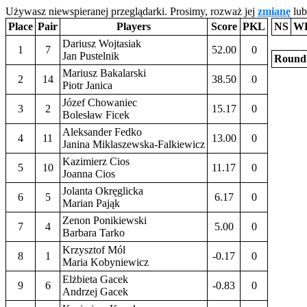
Używasz niewspieranej przeglądarki. Prosimy, rozważ jej
zmianę
lub
Place
Pair
Players
Score
PKL
NS
W
Dariusz Wojtasiak
1
7
52.00
0
Jan Pustelnik
Round
Mariusz Bakalarski
2
14
38.50
0
Piotr Janica
Józef Chowaniec
3
2
15.17
0
Bolesław Ficek
Aleksander Fedko
4
11
13.00
0
Janina Miklaszewska-Falkiewicz
Kazimierz Cios
5
10
11.17
0
Joanna Cios
Jolanta Okręglicka
6
5
6.17
0
Marian Pająk
Zenon Ponikiewski
7
4
5.00
0
Barbara Tarko
Krzysztof Mól
8
1
-0.17
0
Maria Kobyniewicz
Elżbieta Gacek
9
6
-0.83
0
Andrzej Gacek