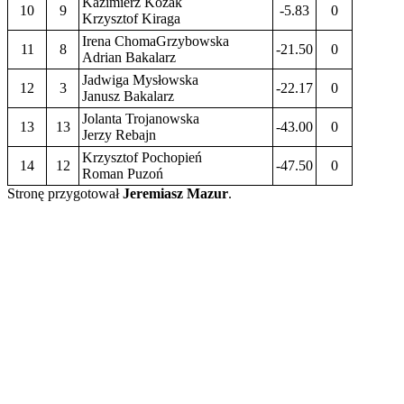
Kazimierz Kozak
10
9
-5.83
0
Krzysztof Kiraga
Irena ChomaGrzybowska
11
8
-21.50
0
Adrian Bakalarz
Jadwiga Mysłowska
12
3
-22.17
0
Janusz Bakalarz
Jolanta Trojanowska
13
13
-43.00
0
Jerzy Rebajn
Krzysztof Pochopień
14
12
-47.50
0
Roman Puzoń
Stronę przygotował
Jeremiasz Mazur
.